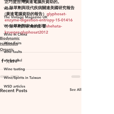
正巧是台灣廣達電腦所資助的。
2) 除草劑與現代疾病關連美國研究報告
Wine
(廣達電腦資助的報告）
glyphosat-
The Vintage Magazine UK
enzyme-digestion-entropy-15-01416
Wine Diary-Germany
3) 除草劑對家禽的影響
shehata-
krueger-glyphosat2012
Wine in China
Biodynamic
Wine Fairs
Herbicides
Organic
wine faults
wine travel
Wine tasting
Wine/Spirits in Taiwan
WSD articles
See All
Recent Posts