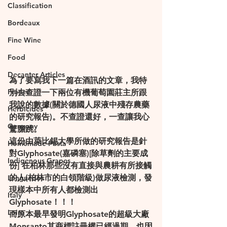
Classification
Bordeaux
Fine Wine
Food
Decanter Articles
為了要寫我下一篇在酒訊的文章，我特
France
別去查證一下兩位有機葡萄園莊主所跟
我說的數據(關於德國人尿液中殘存農藥
Herbicides
的研究報告)。不查證還好，一查讓我心
Germany
驚膽跳。
這份由萊比錫大學所做的研究報告是針
Homemade Pasta
對Glyphosate(嘉磷塞)[除草劑的主要成
Indigenous Grapes
份] 在柏林那些沒有直接與農耕有所接觸
的人(柏林市的白領階級)做尿液檢測，發
Languedoc
現樣本中所有人都檢測出
Italy
Glyphosate！！！
Loire
而原本最早發明Glyphosate的超級大廠
Monsanto其商標註冊權已經過期，也因