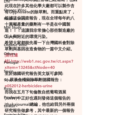
Life
此現在許多其他化學大廠都可以製作含
Orange Wine
有Glyphosate的除草劑。而重點來了，
根據這份調查報告，現在全球每年約八
Natural Wine
十萬噸產量的藥劑有一半是在中國製
MW Study
造！！！這讓我非常擔心那些製造廠的
Organic
工人與附近的環境污染。
希望大家都能先看一下台灣國科會對除
Organic Wine
草劑與基因改造食物的一篇中文介紹。
Others
[前往連
結] 
http://web1.nsc.gov.tw/ct.aspx?
Portugal
xItem=13245&ctNode=40
Spain
至於德國研究報告英文版可參閱:
1) 尿液含殘留除草劑德國報告：
South American Wine
e052012-herbicides-urine
Rose
而我在五月下旬倫敦自然葡萄酒展
Producer
(RAW)中正好也遇到發佈這個報告的
ithakajournal總編，他也給我另外兩個
taiwan
研究報告做參考，其中最新的一個報告
Sustainability