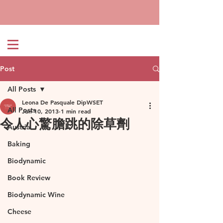
Post
All Posts
Leona De Pasquale DipWSET
All Posts
Jun 10, 2013
1 min read
令人心驚膽跳的除草劑
Austria
Baking
Biodynamic
Book Review
Biodynamic Wine
Cheese